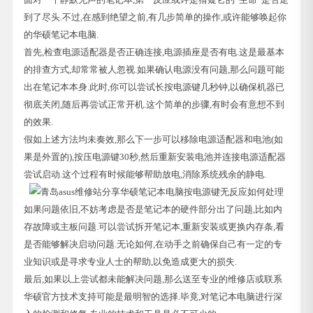
到了尽头.不过,在感到绝望之前,有几步简单的操作,或许能够唤起你
的华硕笔记本电脑.
首先,检查电源适配器是否正确连接,电源插座是否有电.这是最基本
的排查方式,却常常被人忽视.如果确认电源没有问题,那么问题可能
出在笔记本本身.此时,你可以尝试长按电源键几秒钟,以确保机器已
彻底关闭,随后再尝试正常开机.这个简单的步骤,有时会有意想不到
的效果.
假如上述方法均未奏效,那么下一步可以移除电源适配器和电池(如
果是外置的),按压电源键30秒,然后重新安装电池并连接电源适配器
尝试启动.这个过程有时候能够帮助放电,消除系统残余的静电.
如果问题依旧,不妨考虑是否是笔记本的硬件部分出了问题,比如内
存故障或主板问题.可以尝试拆开笔记本,重新安装或更换内存条,看
是否能够解决启动问题.无论如何,在动手之前确保自己有一定的专
业知识或是寻求专业人士的帮助,以免造成更大的损失.
最后,如果以上尝试都未能解决问题,那么送至专业的维修店或联系
华硕官方技术支持可能是最明智的选择.毕竟,对笔记本电脑进行深