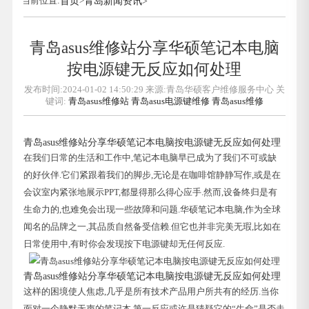
当前位置:
首页
>
青岛新闻资讯
>
青岛asus维修站分享华硕笔记本电脑
按电源键无反应如何处理
发布时间:2024-01-02 14:50:29 来源:青岛华硕客户维修服务中心 关
键词:
青岛asus维修站
青岛asus电源键维修
青岛asus维修
青岛asus维修站分享华硕笔记本电脑按电源键无反应如何处理
在我们日常的生活和工作中,笔记本电脑早已成为了我们不可或缺
的好伙伴.它们紧跟着我们的脚步,无论是在咖啡馆静静写作,或是在
会议室内紧张地展示PPT,都显得那么得心应手.然而,设备终归是有
生命力的,也难免会出现一些故障和问题.华硕笔记本电脑,作为全球
闻名的品牌之一,其品质自然备受信赖.但它也并非完美无瑕,比如在
日常使用中,有时你会发现按下电源键却无任何反应.
青岛asus维修站分享华硕笔记本电脑按电源键无反应如何处理
这样的困境使人焦虑,几乎是所有技术产品用户所共有的经历.当你
面对一个静默无声的笔记本,第一反应或许是猜疑它的“生命”是否走